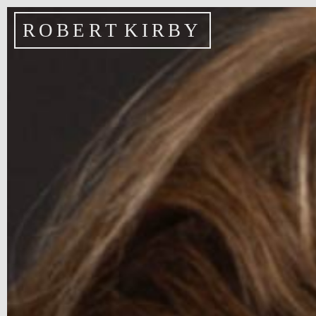
R
O
B
E
R
T
K
I
R
B
Y